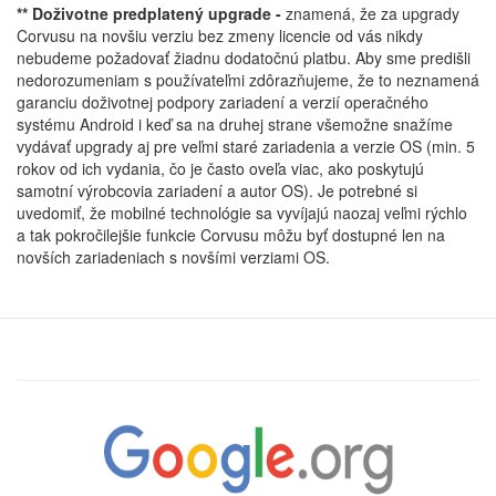
** Doživotne predplatený upgrade -
znamená, že za upgrady
Corvusu na novšiu verziu bez zmeny licencie od vás nikdy
nebudeme požadovať žiadnu dodatočnú platbu. Aby sme predišli
nedorozumeniam s používateľmi zdôrazňujeme, že to neznamená
garanciu doživotnej podpory zariadení a verzií operačného
systému Android i keď sa na druhej strane všemožne snažíme
vydávať upgrady aj pre veľmi staré zariadenia a verzie OS (min. 5
rokov od ich vydania, čo je často oveľa viac, ako poskytujú
samotní výrobcovia zariadení a autor OS). Je potrebné si
uvedomiť, že mobilné technológie sa vyvíjajú naozaj veľmi rýchlo
a tak pokročilejšie funkcie Corvusu môžu byť dostupné len na
novších zariadeniach s novšími verziami OS.