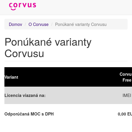
Skočiť
Domov
O Corvuse
Ponúkané varianty Corvusu
na
hlavný
Ponúkané varianty
obsah
Corvusu
Corvu
Variant
Free
Licencia viazaná na:
IMEI
Odporúčaná MOC s DPH
0,00 E