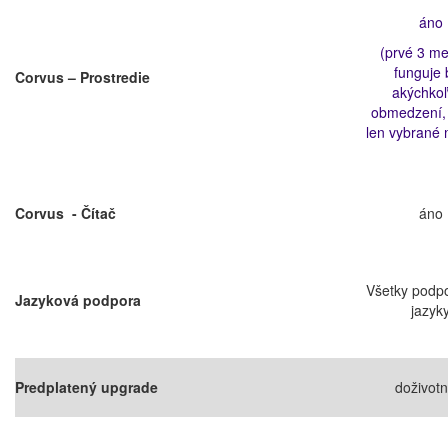
áno
(prvé 3 me
funguje 
Corvus – Prostredie
akýchkoľ
obmedzení,
len vybrané 
Corvus - Čítač
áno
Všetky podp
Jazyková podpora
jazyk
Predplatený upgrade
doživotn