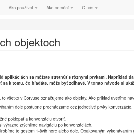
Ako používať
Ako pomôcť
O nás
ch objektoch
 aplikáciách sa môžete stretnúť s rôznymi prvkami. Napríklad tla
hať sa k tomu, čo hľadáte, môže byť zdĺhavé. V tomto návode si 
ne, to všetko v Corvuse označujeme ako objekty. Ako príklad uveďme nav
haním dole postupne prechádzame cez jednotlivé prvky konverzácie. Z
žné poklepať a konverzáciu otvoriť.
si výrazne zrýchlime navigáciu po konverzáciách.
. Urobíme to gestom 1-švih hore alebo dole. Opakovaným vykonávaním ge