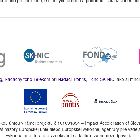
re prechod po tlačidlách, editačných poliach a podobne. Tak už vôbec n
g
,
Nadačný fond Telekom
pri
Nadácii Pontis
,
Fond SK-NIC
, ako aj mno
kou úniou v rámci projektu č.101091634 – Impact Acceleration of Slov
ť názory Európskej únie alebo Európskej výkonnej agentúry pre vzdel
výkonná agentúra pre vzdelávanie a kultúru za ne nezodpovedá.