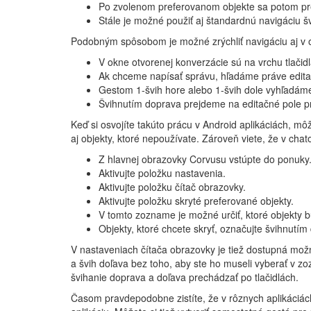
Po zvolenom preferovanom objekte sa potom 
Stále je možné použiť aj štandardnú navigáciu š
Podobným spôsobom je možné zrýchliť navigáciu aj v 
V okne otvorenej konverzácie sú na vrchu tlačid
Ak chceme napísať správu, hľadáme práve edita
Gestom 1-švih hore alebo 1-švih dole vyhľadáme
Švihnutím doprava prejdeme na editačné pole pr
Keď si osvojíte takúto prácu v Android aplikáciách, m
aj objekty, ktoré nepoužívate. Zároveň viete, že v cha
Z hlavnej obrazovky Corvusu vstúpte do ponuky
Aktivujte položku nastavenia.
Aktivujte položku čítač obrazovky.
Aktivujte položku skryté preferované objekty.
V tomto zozname je možné určiť, ktoré objekty 
Objekty, ktoré chcete skryť, označujte švihnutím
V nastaveniach čítača obrazovky je tiež dostupná možn
a švih doľava bez toho, aby ste ho museli vyberať v zo
švihanie doprava a doľava prechádzať po tlačidlách.
Časom pravdepodobne zistíte, že v rôznych aplikáciách