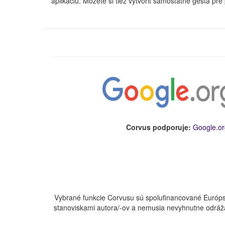
aplikáciu. Môžete si tiež vytvoriť samostatné gestá p
Corvus podporuje:
Google.or
Vybrané funkcie Corvusu sú spolufinancované Európs
stanoviskami autora/-ov a nemusia nevyhnutne odráža