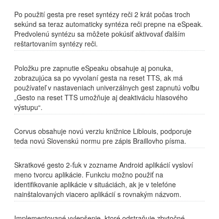
Po použití gesta pre reset syntézy reči 2 krát počas troch
sekúnd sa teraz automaticky syntéza reči prepne na eSpeak.
Predvolenú syntézu sa môžete pokúsiť aktivovať ďalším
reštartovaním syntézy reči.
Položku pre zapnutie eSpeaku obsahuje aj ponuka,
zobrazujúca sa po vyvolaní gesta na reset TTS, ak má
používateľ v nastaveniach univerzálnych gest zapnutú voľbu
„Gesto na reset TTS umožňuje aj deaktiváciu hlasového
výstupu“.
Corvus obsahuje novú verziu knižnice Liblouis, podporuje
teda novú Slovenskú normu pre zápis Braillovho písma.
Skratkové gesto 2-ťuk v zozname Android aplikácií vysloví
meno tvorcu aplikácie. Funkciu možno použiť na
identifikovanie aplikácie v situáciách, ak je v telefóne
nainštalovaných viacero aplikácií s rovnakým názvom.
Implementované vylepšenie, ktoré odstraňuje zbytočné