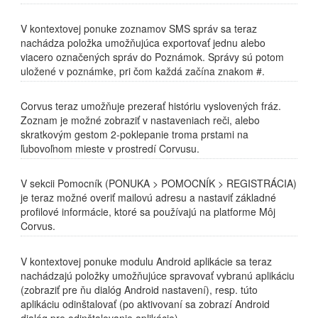
V kontextovej ponuke zoznamov SMS správ sa teraz
nachádza položka umožňujúca exportovať jednu alebo
viacero označených správ do Poznámok. Správy sú potom
uložené v poznámke, pri čom každá začína znakom #.
Corvus teraz umožňuje prezerať históriu vyslovených fráz.
Zoznam je možné zobraziť v nastaveniach reči, alebo
skratkovým gestom 2-poklepanie troma prstami na
ľubovoľnom mieste v prostredí Corvusu.
V sekcii Pomocník (PONUKA > POMOCNÍK > REGISTRÁCIA)
je teraz možné overiť mailovú adresu a nastaviť základné
profilové informácie, ktoré sa používajú na platforme Môj
Corvus.
V kontextovej ponuke modulu Android aplikácie sa teraz
nachádzajú položky umožňujúce spravovať vybranú aplikáciu
(zobraziť pre ňu dialóg Android nastavení), resp. túto
aplikáciu odinštalovať (po aktivovaní sa zobrazí Android
dialóg pre odinštalovanie aplikácie).