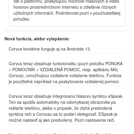
Ide o platformu, poskytujúcu možnosť hlasových a video
hovorov prostredníctvom internetu a zdieľanie rôznych
užitočných informácií. Podrobnosti pozri v používateľskej
príručke.
Nová funkcia, alebo vylepšenie:
Corvus korektne funguje aj na Androide 13.
Corvus teraz obsahuje funkcionalitu (pozri položku PONUKA
> POMOCNÍK > VZDIALENÁ POMOC, resp. aplikáciu Môj
Corvus), umožňujúcu vzdialené ovládanie telefónu. Funkcia
je použiteľná napríklad na poskytovanie vzdialenej pomoci.
Corvus teraz obsahuje integrovanú hlasovú syntézu eSpeak.
Ten sa spúšťa automaticky na odomykacej obrazovke po
reštarte telefónu, alebo v prípade, že zlyhá predvolená
syntéza reči a Corvusu sa to podarí detegovať. ESpeak je
možné nastaviť aj ako predvolený. Pozri nastavenia reči.