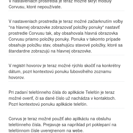
V nastaveniach prostredia je teraz možné skryť moduly
Corvusu, ktoré nepoužívate.
V nastaveniach prostredia je teraz možné začiarknutím voľby
"na hlavnej obrazovke zobrazovať položky ponuky" nastaviť
prostredie Corvusu tak, aby obsahovala hlavná obrazovka
Corvusu priamo položky ponuky. Ponuka v takomto prípade
obsahuje položku stav, obsahujúcu stavové položky, ktoré sa
štandardne zobrazujú na hlavnej obrazovke.
V registri hovorov je teraz možné rýchlo skočiť na konkrétny
dátum, pozri kontextovú ponuku ľubovoľného zoznamu
hovorov.
Pri zadaní telefónneho čísla do aplikácie Telefón je teraz
možné overiť, či sa dané číslo už nachádza v kontaktoch.
Pozri kontextovú ponuku aplikácie telefón.
Corvus je teraz možné použiť ako aplikáciu na obsluhu
telefónneho čísla. Prejavuje sa napríklad pri poklepaní na
telefónnom čísle uverejnenom na webe.