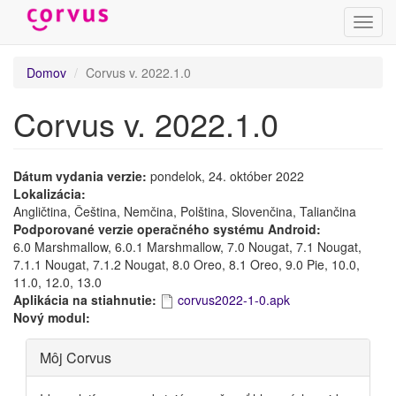
Prepn
navig
Skočiť
Domov
Corvus v. 2022.1.0
na
hlavný
Corvus v. 2022.1.0
obsah
Dátum vydania verzie:
pondelok, 24. október 2022
Lokalizácia:
Angličtina, Čeština, Nemčina, Polština, Slovenčina, Taliančina
Podporované verzie operačného systému Android:
6.0 Marshmallow, 6.0.1 Marshmallow, 7.0 Nougat, 7.1 Nougat,
7.1.1 Nougat, 7.1.2 Nougat, 8.0 Oreo, 8.1 Oreo, 9.0 Pie, 10.0,
11.0, 12.0, 13.0
Aplikácia na stiahnutie:
corvus2022-1-0.apk
Nový modul:
Skryť
Môj Corvus