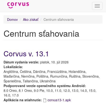
Prepn
navig
Skočiť
Domov
Ako získať
Centrum sťahovania
na
hlavný
Centrum sťahovania
obsah
Corvus v. 13.1
Dátum vydania verzie:
piatok, 10. júl 2026
Lokalizácia:
Angličtina, Čeština, Dánčina, Francúzština, Holandčina,
Maďarčina, Nemčina, Polština, Rumunčina, Ruština, Slovenčina,
Španielčina, Taliančina, Ukrainčina
Podporované verzie operačného systému Android:
8.0 Oreo, 8.1 Oreo, 9.0 Pie, 10.0, 11.0, 12.0, 13.0, 14.0, 15.0,
16.0, 17.0
Aplikácia na stiahnutie:
corvus13-1.apk