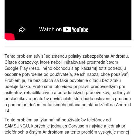
Tento problém súvisí so zmenou politiky zabezpečenia Androidu.
Čítače obrazovky, ktoré neboli inštalované prostredníctvom
Google Play (resp. iného obchodu s aplikáciami) totiž potrebujú
osobitné potvrdenie od používateľa, že ich naozaj chce používať.
Problém je, že bez čítača sa také povolenie čítaču bez zraku
udeľuje ťažko. Preto sme toto video pripravili predovšetkým pre
asitentov, rehabilitačných a poradenských pracovníkov, rodinných
príslušníkov a priateľov nevidiacich, ktorí budú oslovení s prosbou
o pomoc pri riešení nefunkčného čítača po aktualizácii na Android
14.
Tento problém sa týka najmä používateľov telefónov od
SAMSUNGU, ktorých je jednak s Corvusom najviac a jednak pri
telefónoch s čistým Androidom sa tento problém vyskytuje menej