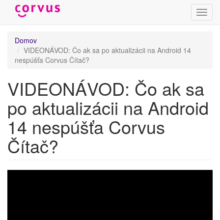
Prepn
navig
Skočiť
Domov
na
VIDEONÁVOD: Čo ak sa po aktualizácii na Android 14
hlavný
nespúšťa Corvus Čítač?
obsah
VIDEONÁVOD: Čo ak sa
po aktualizácii na Android
14 nespúšťa Corvus
Čítač?