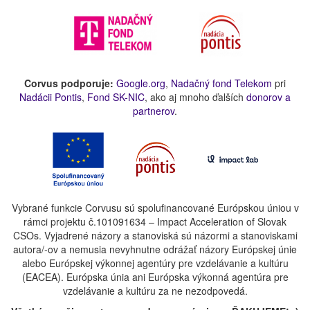
Corvus podporuje:
Google.org
,
Nadačný fond Telekom
pri
Nadácii Pontis
,
Fond SK-NIC
, ako aj mnoho ďalších
donorov a
partnerov
.
Vybrané funkcie Corvusu sú spolufinancované Európskou úniou v
rámci projektu č.101091634 – Impact Acceleration of Slovak
CSOs. Vyjadrené názory a stanoviská sú názormi a stanoviskami
autora/-ov a nemusia nevyhnutne odrážať názory Európskej únie
alebo Európskej výkonnej agentúry pre vzdelávanie a kultúru
(EACEA). Európska únia ani Európska výkonná agentúra pre
vzdelávanie a kultúru za ne nezodpovedá.